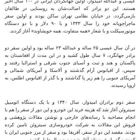
عیسی و عبدالله امیدوار، اولین جهانگردان ایرانی در ۱۰۰ سال اخیر
هستند. این دو برادر که اصالت‌شان به روستایی در طالقان
بازمی‌گردد، در خیابان نظامی تهران ساکن بودند و اولین سفر
ماجراجویانه خود را سال ۱۳۳۳ و با ۹۰ دلار و با دو دستگاه
موتورسیکلت و با شعار «همه متفاوت، همه خویشاوند» آغاز کردند.
در آن سال عیسی ۲۵ ساله و عبدالله ۲۳ ساله بود و اولین سفر دو
برادر جهانگرد، ۷ سال طول کشید و در این مدت از افغانستان به
پاکستان و هند و تبت و آسیای جنوب شرقی و استرالیا رفتند و
سپس، از اقیانوس آرام گذشتند و آلاسکا و آمریکای شمالی و
آمریکای جنوبی را هم زیر پا گذاشتند و با گذر از اقیانوس اطلس، به
اروپا رسیدند.
سفر دوم برادران امیدوار، سال ۱۳۴۰ و با یک دستگاه اتومبیل
سیتروئن آغاز شد که هزینه خرید این خودرو و این دور از سفر را هم با
انجام مصاحبه با رسانه‌های خارجی و نوشتن مقالات پژوهشی و
فروش این مقالات به شرکت خودروسازی سیتروئن تامین کرده
بودند. مقصد این دو از سفر، آفریقا بود و سفر از مرز جنوبی ایران با
کویت و گذر از عربستان آغاز شد و سه سال طول کشید.