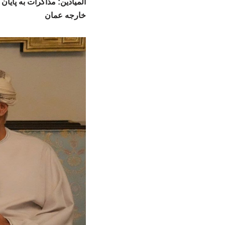
المیادین: مذاکرات به پایا
خارجه عمان