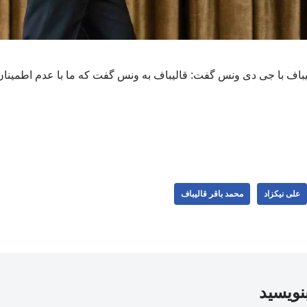
باف با جی دی ونس گفت: قالیباف به ونس گفت که ما با عدم اطمینان و 
علی نیکزاد
محمد باقر قالیباف
بنویسید