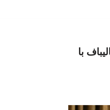
لیباف با