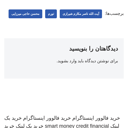
برچسب‌ها:
آیت الله ناصر مکارم شیرازی
تورم
محسن حاجی میرزایی
دیدگاهتان را بنویسید
برای نوشتن دیدگاه باید
وارد بشوید
.
خرید فالوور اینستاگرام
خرید فالوور اینستاگرام
خرید بک
لینک
smart money credit financial
خرید بک لینک
خرید