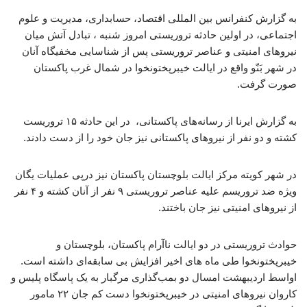
به گزارش کنفرانس بین المللی اقتصاد، حسابداری، مدیریت و علوم
اجتماعی، در اولین حادثه تروریستی امروز شنبه ، تبادل آتش میان
نیروهای امنیتی و عناصر تروریستی پس از شناسایی مخفیگاه آنان
در شهر بَنّو واقع در ایالت خیبرپختونخوا در شمال غرب پاکستان
صورت گرفت.
به گزارش ایرنا از رسانه‌های پاکستانی، در این حادثه ۱۵ تروریست
کشته و دو نفر از نیروهای پاکستانی نیز جان خود را از دست دادند.
در شهر ‌کویته مرکز ایالت بلوچستان پاکستان نیز درپی عملیات یگان
ویژه ضد تروریسم علیه عناصر تروریستی ۹ نفر از آنان کشته و ۴ نفر
از نیروهای امنیتی نیز جان باختند.
حوادث تروریستی در دو ایالت ناآرام پاکستان، بلوچستان و
خیبرپختونخوا طی ماه های اخیر افزایش بی سابقه‌ای داشته است.
اواسط اردیبهشت امسال دو بمب‌گذاری مرگبار به یک پاسگاه پلیس و
کاروان نیروهای امنیتی در خیبرپختونخوا دست کم جان ۲۲ مامور