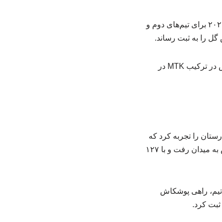
دنیل گرا فوتبال خود را از آکادمی تیم‌های MTK و واشاش مجارستان آغاز کرد و از سال ۲۰۱۴ تا ۲۰۲۱ برای تیم‌های دوم و
این مدافع ۳۰ ساله در این مدت با تیمش ۳ بار قهرمان سطح دوم مجارستان شد و پس از درخشش در ترکیب MTK در
ستان را تجربه کرد که
مهم‌ترین افتخار دوران ورزشی او محسوب می‌شود. گرا در آن مقطع تنها ۷ بار برای فرانسواروش به میدان رفت و با ۱۲۷
 تیم، راهی پوشکاش