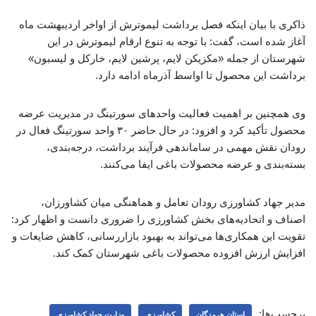
ذاکری با بیان اینکه فصل برداشت لیموترش از اواخر اردیبهشت ماه
آغاز شده است، گفت: با توجه به تنوع ارقام لیموترش در این
شهرستان از جمله «مکزیکن لایم، پرشین لایم، خارکل و لیسبون»
برداشت این محصول تا اواسط آذرماه ادامه دارد.
وی همچنین بر اهمیت فعالیت واحدهای سورتینگ در مدیریت عرضه
محصول تأکید کرد و افزود: در حال حاضر ۳۰ واحد سورتینگ فعال در
رودان نقش مهمی در ساماندهی فرآیند برداشت، درجه‌بندی،
بسته‌بندی و عرضه محصولات باغی ایفا می‌کنند.
مدیر جهاد کشاورزی رودان تعامل و هماهنگی میان کشاورزان،
اصناف و اتحادیه‌های بخش کشاورزی را ضروری دانست و اظهار کرد:
تقویت این همکاری‌ها می‌تواند به بهبود بازاررسانی، کاهش ضایعات و
افزایش ارزش افزوده محصولات باغی شهرستان کمک کند.
برچسب‌ها:
استان هرمزگان
کشاورزی
وزارت جهاد کشاورزی