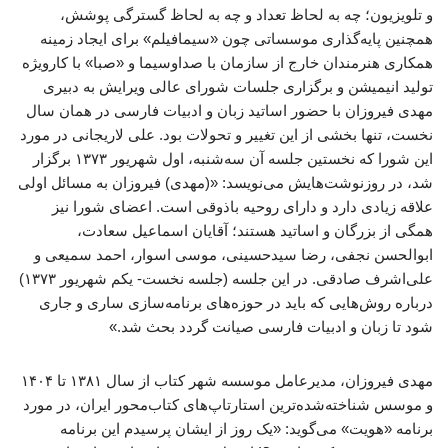
و تلویزیون؛ چه به لحاظ تعداد و چه به لحاظ گسترگی پوشش،
همچنین پایه‌گذاری موسساتی چون «سیمافیلم» برای ایجاد زمینه
همکاری هنرمندان خارج از سازمان با صداوسیما و «صبا» با کارویژه
تولید انیمیشن و برگزاری جلسات شورای عالی ویرایش به دبیری
مهدی فیروزان با حضور اساتید زبان و ادبیات فارسی در همان سال
نخست، تنها بخشی از این تغییر و تحولات بود. علی لاریجانی در مورد
این شورا که نخستین جلسه آن سه‌شنبه، اول شهریور ۱۳۷۳ برگزار
شد، در روزنوشت‌هایش می‌نویسد: «(مهدی) فیروزان به مسائل اولی
علاقه زیادی دارد و دارای روحیه باذوقی است. اعضای شورا نیز
همگی از بزرگان و اساتید هستند؛ آقایان اسماعیل سعادت،
ابوالحسن نجفی، رضا سیدحسینی، موسی اسوار، احمد سمیعی و
علی‌اشرف صادقی. در این جلسه (جلسه نخست- یکم شهریور ۱۳۷۳)
درباره روش‌هایی که باید در حوزه‌های برنامه‌سازی ساری و جاری
شود تا زبان و ادبیات فارسی صیانت گردد بحث شد.»
مهدی فیروزان، مدیرعامل موسسه شهر کتاب از سال ۱۳۸۱ تا ۱۴۰۴
و موسس شناخته‌شده‌ترین استارتاپ‌های کتاب‌محور ایران، در مورد
برنامه «هویت» می‌گوید: «یک روز از ایشان پرسیدم این برنامه