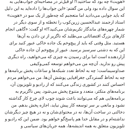
«هویت» چه بود که ساختید؟! او قبل‌تر در مصاحبه‌ای جواب‌هایی به
این سوال داده بود ولی من گفتم: «این جواب‌ها را داده‌اید به این دلیل
که باید جوابی می‌دادید اما متعجبم که چه‌طور از یک سو در «هویت»
استاد ارجمند عبدالحسین زرین‌کوب را تخطئه و از سوی دیگر در
شمار چهره‌های ماندگار تکریم‌شان می‌کنید؟!» او گفت: «گاهی انجام
کارهای بزرگ‌ اقتضائاتی می‌طلبد که ناگزیر از تن دادن به آن‌ها
هستید. مثل وقتی که باید از پیچ‌وخم یک جاده خاکی عبور کنید برای
این که به دشتی سرسبز برسید. عبور از پیچ‌وخم آن جاده خاکی
آزاردهنده است اما برای رسیدن به چیزی که می‌خواهید، راه دیگری
پیش رو ندارید. آن‌چه من می‌خواهم توسعه کمی‌وکیفی
صداوسیماست؛ چه به لحاظ تعدد شبکه‌ها و ساعات پخش برنامه‌ها و
چه به لحاظ گستردگی جغرافیایی پوشش آن‌ها. من می‌خواهم مردم
احساس کنند در کشوری زندگی می‌کنند که از رادیو و تلویزیون آن،
برنامه‌های متکثر، متعدد و متنوع پخش می‌شود. پس ناگزیرم به
برنامه‌هایی هم که می‌توانند باعث شوند چوب لای چرخ کار گذاشته
نشود و مانعی بر سر توسعه کار پیش نیاید، اجازه پخش بدهم. من
دخالتی در ساخت آن‌ها، نه در محتوای‌شان و نه در هیچ چیز دیگرشان
نداشته‌ام و در مقابل خدا هم پاسخ‌گو خواهم بود. ضمن این که رادیو و
تلویزیون متعلق به همه اندیشه‌ها، همه جریان‌های سیاسی و