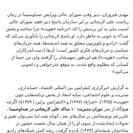
مهدی فیروزان، دبیر وقتِ شورای عالی ویرایش صداوسیما در زمان
ریاست علی لاریجانی بر این سازمان پاسخ دبیر فقید شورای عالی
امنیت ملی به این پرسش را که: «برنامه «هویت» چرا ساخته و پخش
شد؟» به خوبی به خاطر دارد. او پاسخ لاریجانی را یادآوری می‌کند که
گفت: «رادیو و تلویزیون متعلق به همه اندیشه‌ها، همه جریان‌های
سیاسی و جریان‌های فکری کشور است؛ آن‌ها (دست‌اندرکاران
ساخت «هویت») هم این‌طور سهم‌شان را گرفتند ولی من حتما از
کسانی که مظلوم واقع شدند، به موقع عذرخواهی و دلجویی
می‌کنم.»
به گزارش خبرگزاری کنفرانس بین المللی اقتصاد، حسابداری،
مدیریت و علوم اجتماعی، سایه انتقاد از پخش برنامه‌هایی چون
«هویت» (۱۳۷۵)، «چراغ» (۱۳۷۷) و «کنفرانس برلین ( ۱۳۷۹)» اگرچه
هیچ‌گاه از سر
دوران مدیریت ۱۰ ساله علی لاریجانی در صداوسیما
ـ
علی‌رغم توضیحاتش در سال‌های بعد ـ کوتاه نشد اما نمی‌توان تغییر و
تحولات ایجادشده از سوی او را از همان سال نخست حضور در
ساختمان شیشه‌ای (۱۳۷۳) نادیده گرفت. رشد کمی شبکه‌های رادیو