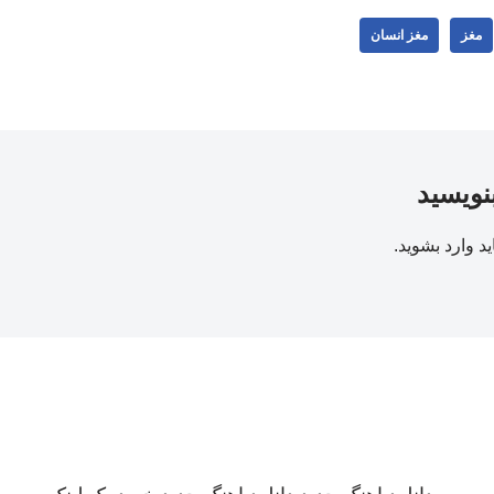
مغز
مغز انسان
بنویسید
ید
وارد بشوید
.