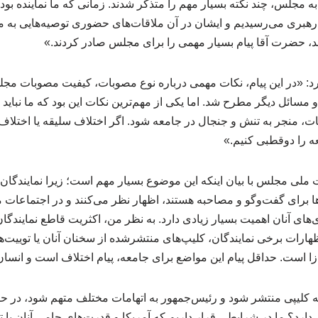
 مجلس، چند نکته بسیار مهم را متذکر شدند. زمانی که ما نماینده بود
بری می‌رسیدیم و ایشان در آن ملاقات‌های حضوری توصیه‌هایی به مج
، حضرت آقا پیام بسیار مهمی را برای مجلس صادر کردند.»
کرد: «در این پیام، نکات مهمی درباره نوع مصوبات، کیفیت مصوبات م
و مسائل دیگر مطرح شد. اما یکی از مهم‌ترین نکات این بود که ما نباید به
ت، منجر به تنش و جنجال در جامعه شود. اگر اختلاف سلیقه یا اختلاف ن
عه را دوقطبی کنیم.»
لی مجلس با بیان اینکه این موضوع بسیار مهم است؛ زیرا نمایندگان 
ا برای گفت‌وگو و مصاحبه هستند، اظهار نظر می‌کنند و در اجتماعات 
‌های آنان اهمیت بسیار زیادی دارد. به نظر من، اکثریت قاطع نمایندگ
ظهارات برخی نمایندگان، کلیپ‌های منتشرشده از سخنان آنان یا توییت‌ه
ش‌زا است. حداقل پیام این مواضع برای جامعه، پیام اختلاف است و انسان
 کلیپی منتشر شود و رئیس‌جمهور به اتهامات مختلف متهم شود، در حال
 دارد؟ ما در شرایطی قرار داریم که آمریکا و قدرت‌های حامی آنان با ت